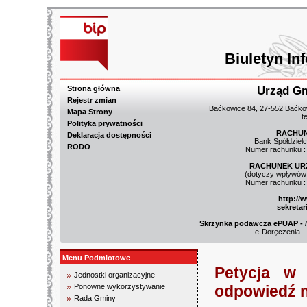
Biuletyn In
Strona główna
Urząd G
Rejestr zmian
Baćkowice 84, 27-552 Baćkow
Mapa Strony
t
Polityka prywatności
RACHUN
Deklaracja dostępności
Bank Spółdziel
RODO
Numer rachunku :
RACHUNEK UR
(dotyczy wpływów 
Numer rachunku :
http://
sekreta
Skrzynka podawcza ePUAP - /3
e-Doręczenia -
Menu Podmiotowe
Petycja w 
Jednostki organizacyjne
Ponowne wykorzystywanie
odpowiedź n
Rada Gminy