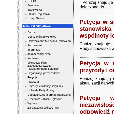
RODO
Poniżej znajduje 
Sołectwa
dołączona do ...
Stanowiska
Statut i Regulamin
Urząd Gminy
Petycja w 
Menu Przedmiotowe
stanowiska
Budżet
wspólnoty lo
Decyzje środowiskowe
Elektroniczna Skrzynka Podawcza
Poniżej znajduje 
Formularze
Rady stanowiska w 
Informacje
Jakość wody pitnej
Kontrole
Petycja w 
Miejscowy Plan
Zagospodarowania
przyrody i 
Przestrzennego i Studium
Organizacje pozarządowe
Petycje
Poniżej znajdują 
Przetargi
aktualizacji danyc
Rejestry, ewidencje i wykazy
Uchwały Rady Gminy
Udostępnianie informacji publicznej
Petycja w
Urzędowa Tablica Ogłoszeń
niezawisłoś
Wybory
Zarządzenia Wójta Gminy
odpowiedź n