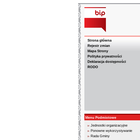
Strona główna
Rejestr zmian
Mapa Strony
Polityka prywatności
Deklaracja dostępności
RODO
Menu Podmiotowe
Jednostki organizacyjne
Ponowne wykorzystywanie
Rada Gminy