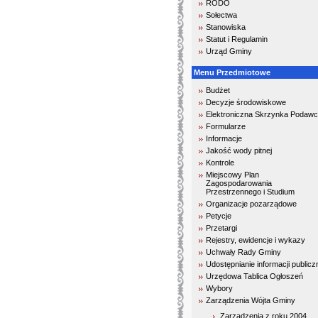
RODO
Sołectwa
Stanowiska
Statut i Regulamin
Urząd Gminy
Menu Przedmiotowe
Budżet
Decyzje środowiskowe
Elektroniczna Skrzynka Podaw
Formularze
Informacje
Jakość wody pitnej
Kontrole
Miejscowy Plan
Zagospodarowania
Przestrzennego i Studium
Organizacje pozarządowe
Petycje
Przetargi
Rejestry, ewidencje i wykazy
Uchwały Rady Gminy
Udostępnianie informacji publicz
Urzędowa Tablica Ogłoszeń
Wybory
Zarządzenia Wójta Gminy
Zarządzenia z roku 2004