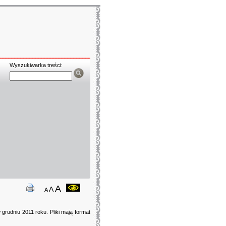
Wyszukiwarka treści:
A
A
A
grudniu 2011 roku. Pliki mają format