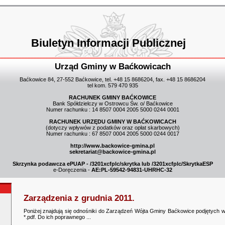
Biuletyn Informacji Publicznej
Urząd Gminy w Baćkowicach
Baćkowice 84, 27-552 Baćkowice, tel. +48 15 8686204, fax. +48 15 8686204
tel kom. 579 470 935
RACHUNEK GMINY BAĆKOWICE
Bank Spółdzielczy w Ostrowcu Św. o/ Baćkowice
Numer rachunku : 14 8507 0004 2005 5000 0244 0001
RACHUNEK URZĘDU GMINY W BAĆKOWICACH
(dotyczy wpływów z podatków oraz opłat skarbowych)
Numer rachunku : 67 8507 0004 2005 5000 0244 0017
http://www.backowice-gmina.pl
sekretariat@backowice-gmina.pl
Skrzynka podawcza ePUAP - /3201xcfplc/skrytka lub /3201xcfplc/SkrytkaESP
e-Doręczenia -
AE:PL-59542-94831-UHRHC-32
Zarządzenia z grudnia 2011.
Poniżej znajdują się odnośniki do Zarządzeń Wójta Gminy Baćkowice podjętych w 
*.pdf. Do ich poprawnego ...