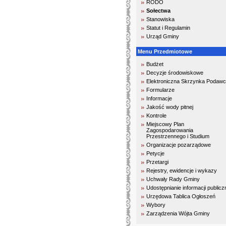
RODO
Sołectwa
Stanowiska
Statut i Regulamin
Urząd Gminy
Menu Przedmiotowe
Budżet
Decyzje środowiskowe
Elektroniczna Skrzynka Podaw
Formularze
Informacje
Jakość wody pitnej
Kontrole
Miejscowy Plan
Zagospodarowania
Przestrzennego i Studium
Organizacje pozarządowe
Petycje
Przetargi
Rejestry, ewidencje i wykazy
Uchwały Rady Gminy
Udostępnianie informacji publicz
Urzędowa Tablica Ogłoszeń
Wybory
Zarządzenia Wójta Gminy