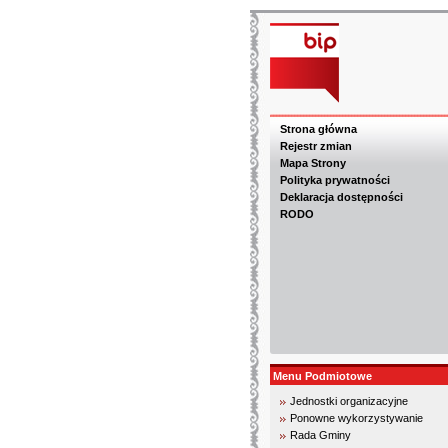
Strona główna
Rejestr zmian
Mapa Strony
Polityka prywatności
Deklaracja dostępności
RODO
Menu Podmiotowe
Jednostki organizacyjne
Ponowne wykorzystywanie
Rada Gminy