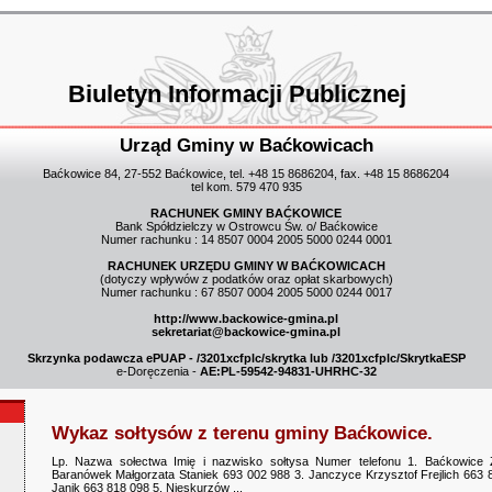
Biuletyn Informacji Publicznej
Urząd Gminy w Baćkowicach
Baćkowice 84, 27-552 Baćkowice, tel. +48 15 8686204, fax. +48 15 8686204
tel kom. 579 470 935
RACHUNEK GMINY BAĆKOWICE
Bank Spółdzielczy w Ostrowcu Św. o/ Baćkowice
Numer rachunku : 14 8507 0004 2005 5000 0244 0001
RACHUNEK URZĘDU GMINY W BAĆKOWICACH
(dotyczy wpływów z podatków oraz opłat skarbowych)
Numer rachunku : 67 8507 0004 2005 5000 0244 0017
http://www.backowice-gmina.pl
sekretariat@backowice-gmina.pl
Skrzynka podawcza ePUAP - /3201xcfplc/skrytka lub /3201xcfplc/SkrytkaESP
e-Doręczenia -
AE:PL-59542-94831-UHRHC-32
Wykaz sołtysów z terenu gminy Baćkowice.
Lp. Nazwa sołectwa Imię i nazwisko sołtysa Numer telefonu 1. Baćkowice 
Baranówek Małgorzata Staniek 693 002 988 3. Janczyce Krzysztof Frejlich 663
Janik 663 818 098 5. Nieskurzów ...