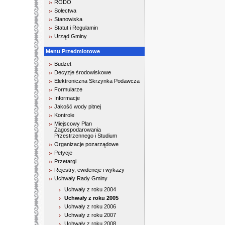
RODO
Sołectwa
Stanowiska
Statut i Regulamin
Urząd Gminy
Menu Przedmiotowe
Budżet
Decyzje środowiskowe
Elektroniczna Skrzynka Podawcza
Formularze
Informacje
Jakość wody pitnej
Kontrole
Miejscowy Plan
Zagospodarowania
Przestrzennego i Studium
Organizacje pozarządowe
Petycje
Przetargi
Rejestry, ewidencje i wykazy
Uchwały Rady Gminy
Uchwały z roku 2004
Uchwały z roku 2005
Uchwały z roku 2006
Uchwały z roku 2007
Uchwały z roku 2008