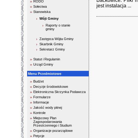
Baćkowice. Pliki 
RODO
jest instalacja ...
Sołectwa
Stanowiska
Wójt Gminy
Raporty o stanie
gminy
Zastępca Wójta Gminy
Skarbnik Gminy
Sekretarz Gminy
Statut i Regulamin
Urząd Gminy
Menu Przedmiotowe
Budżet
Decyzje środowiskowe
Elektroniczna Skrzynka Podawcza
Formularze
Informacje
Jakość wody pitnej
Kontrole
Miejscowy Plan
Zagospodarowania
Przestrzennego i Studium
Organizacje pozarządowe
Petycje