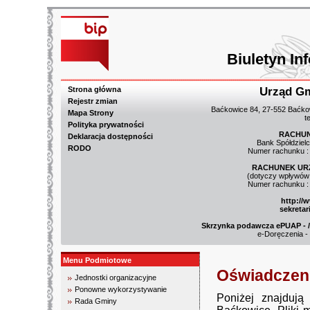
Biuletyn In
Strona główna
Urząd G
Rejestr zmian
Baćkowice 84, 27-552 Baćkow
Mapa Strony
t
Polityka prywatności
RACHUN
Deklaracja dostępności
Bank Spółdziel
RODO
Numer rachunku :
RACHUNEK UR
(dotyczy wpływów 
Numer rachunku :
http://
sekreta
Skrzynka podawcza ePUAP - /3
e-Doręczenia -
Menu Podmiotowe
Oświadczen
Jednostki organizacyjne
Ponowne wykorzystywanie
Poniżej znajduj
Rada Gminy