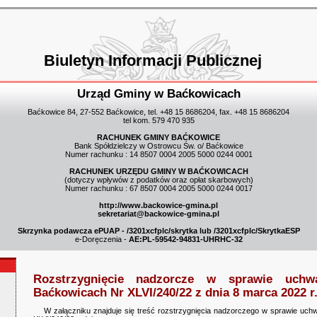
Biuletyn Informacji Publicznej
Urząd Gminy w Baćkowicach
Baćkowice 84, 27-552 Baćkowice, tel. +48 15 8686204, fax. +48 15 8686204
tel kom. 579 470 935
RACHUNEK GMINY BAĆKOWICE
Bank Spółdzielczy w Ostrowcu Św. o/ Baćkowice
Numer rachunku : 14 8507 0004 2005 5000 0244 0001
RACHUNEK URZĘDU GMINY W BAĆKOWICACH
(dotyczy wpływów z podatków oraz opłat skarbowych)
Numer rachunku : 67 8507 0004 2005 5000 0244 0017
http://www.backowice-gmina.pl
sekretariat@backowice-gmina.pl
Skrzynka podawcza ePUAP - /3201xcfplc/skrytka lub /3201xcfplc/SkrytkaESP
e-Doręczenia -
AE:PL-59542-94831-UHRHC-32
Rozstrzygnięcie nadzorcze w sprawie uc
Baćkowicach Nr XLVI/240/22 z dnia 8 marca 2022 r
W załączniku znajduje się treść rozstrzygnięcia nadzorczego w sprawie uc