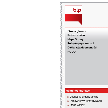
Strona główna
Rejestr zmian
Mapa Strony
Polityka prywatności
Deklaracja dostępności
RODO
Menu Podmiotowe
Jednostki organizacyjne
Ponowne wykorzystywanie
Rada Gminy