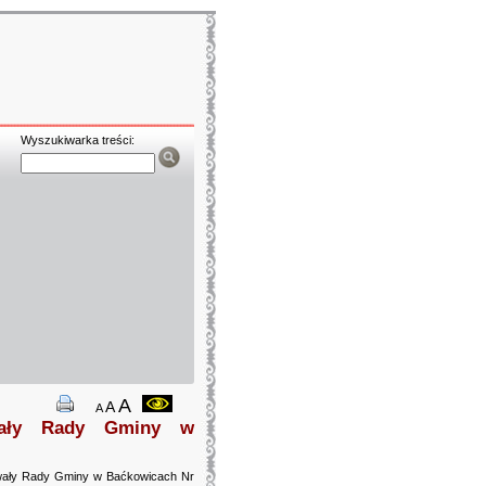
Wyszukiwarka treści:
A
A
A
hwały Rady Gminy w
.
hwały Rady Gminy w Baćkowicach Nr