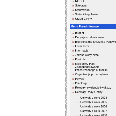
RODO
Sołectwa
Stanowiska
Statut i Regulamin
Urząd Gminy
Menu Przedmiotowe
Budżet
Decyzje środowiskowe
Elektroniczna Skrzynka Podaw
Formularze
Informacje
Jakość wody pitnej
Kontrole
Miejscowy Plan
Zagospodarowania
Przestrzennego i Studium
Organizacje pozarządowe
Petycje
Przetargi
Rejestry, ewidencje i wykazy
Uchwały Rady Gminy
Uchwały z roku 2004
Uchwały z roku 2005
Uchwały z roku 2006
Uchwały z roku 2007
Uchwały z roku 2008