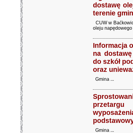
dostawę ol
terenie gmi
CUW w Baćkowicach
oleju napędowego 
Informacja 
na dostawę
do szkół po
oraz uniewa
Gmina ...
Sprostowan
przetarg
wyposażeni
podstawowyc
Gmina ...