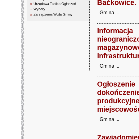
Baćkowice.
Urzędowa Tablica Ogłoszeń
Wybory
Gmina ...
Zarządzenia Wójta Gminy
Informac
nieogranic
magazynowo
infrastrukt
Gmina ...
biuro rachunkowe kielce
Ogłoszeni
dokończen
produkcyjn
miejscowośc
Gmina ...
Zawiado