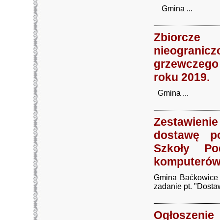
Gmina ...
Zbiorcze
nieogranic
grzewczego 
roku 2019.
Gmina ...
Zestawienie
dostawę p
Szkoły Po
komputerów 
Gmina Baćkowice o
zadanie pt. "Dostaw
Ogłoszeni