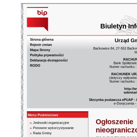
Biuletyn In
Strona główna
Urząd G
Rejestr zmian
Baćkowice 84, 27-552 Baćkow
Mapa Strony
t
Polityka prywatności
RACHUN
Deklaracja dostępności
Bank Spółdziel
RODO
Numer rachunku :
RACHUNEK UR
(dotyczy wpływów 
Numer rachunku :
http://
sekreta
Skrzynka podawcza ePUAP - /3
e-Doręczenia -
Menu Podmiotowe
Ogłoszenie
Jednostki organizacyjne
Ponowne wykorzystywanie
nieogranic
Rada Gminy