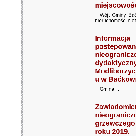
miejscowośc
Wójt Gminy Baćko
nieruchomości nie
Informacj
postępow
nieogra
dydaktyczny
Modliborzyc
u w Baćkowi
Gmina ...
Zawiado
nieogranic
grzewczego 
roku 2019.