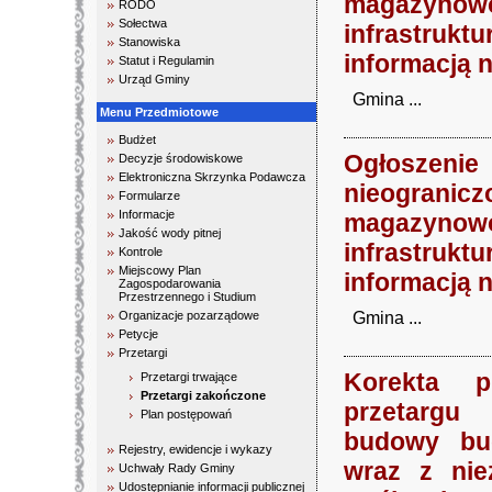
magazynowo
RODO
Sołectwa
infrastruk
Stanowiska
informacją 
Statut i Regulamin
Urząd Gminy
Gmina ...
Menu Przedmiotowe
Budżet
Ogłoszenie
Decyzje środowiskowe
Elektroniczna Skrzynka Podawcza
nieogranic
Formularze
Informacje
magazynowo
Jakość wody pitnej
infrastruk
Kontrole
Miejscowy Plan
informacją 
Zagospodarowania
Przestrzennego i Studium
Organizacje pozarządowe
Gmina ...
Petycje
Przetargi
Korekta p
Przetargi trwające
Przetargi zakończone
przetargu
Plan postępowań
budowy bu
Rejestry, ewidencje i wykazy
wraz z nie
Uchwały Rady Gminy
Udostępnianie informacji publicznej