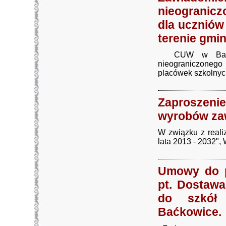
nieogranic
dla ucznió
terenie gmi
CUW w Baćkowi
nieograniczonego
placówek szkolnych
Zaproszen
wyrobów zaw
W związku z reali
lata 2013 - 2032", 
Umowy do p
pt. Dostaw
do szkół
Baćkowice.