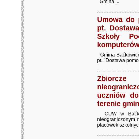
Gmina ...
Umowa do p
pt. Dostaw
Szkoły Po
komputerów 
Gmina Baćkowice 
pt. "Dostawa pomoc
Zbiorcze
nieogranicz
uczniów do
terenie gmi
CUW w Baćkowic
nieograniczonym 
placówek szkolnych