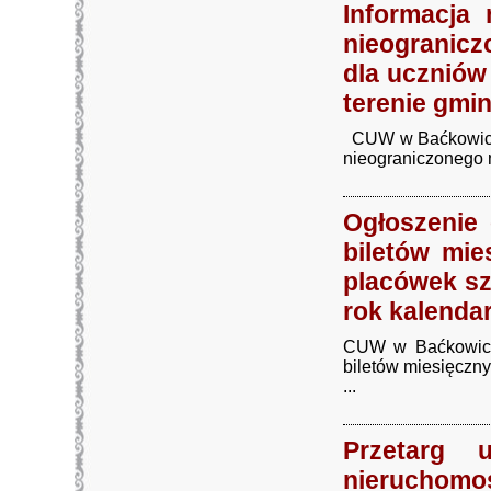
Informacja
nieogranic
dla ucznió
terenie gmi
CUW w Baćkowicach
nieograniczonego n
Ogłoszenie
biletów mi
placówek sz
rok kalenda
CUW w Baćkowicac
biletów miesięczn
...
Przetarg 
nieruchomo